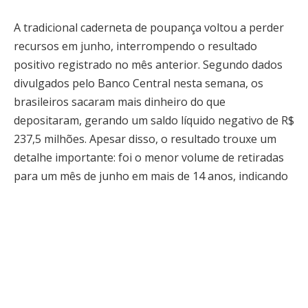
A tradicional caderneta de poupança voltou a perder
recursos em junho, interrompendo o resultado
positivo registrado no mês anterior. Segundo dados
divulgados pelo Banco Central nesta semana, os
brasileiros sacaram mais dinheiro do que
depositaram, gerando um saldo líquido negativo de R$
237,5 milhões. Apesar disso, o resultado trouxe um
detalhe importante: foi o menor volume de retiradas
para um mês de junho em mais de 14 anos, indicando
que o comportamento dos investidores pode estar
mudando. (
Money Times
)
Para milhões de trabalhadores, aposentados e
famílias que utilizam a poupança como reserva
financeira, a notícia desperta dúvidas. Afinal, a
aplicação continua sendo segura? Vale a pena manter