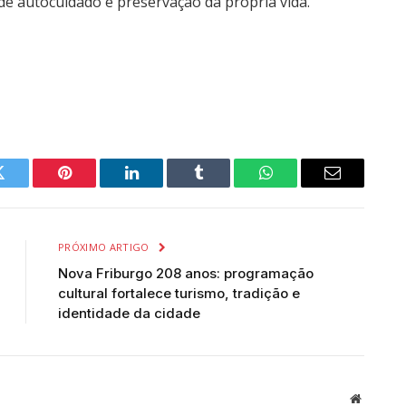
de autocuidado e preservação da própria vida.
Twitter
Pinterest
LinkedIn
Tumblr
WhatsApp
Email
PRÓXIMO ARTIGO
Nova Friburgo 208 anos: programação
cultural fortalece turismo, tradição e
identidade da cidade
Website