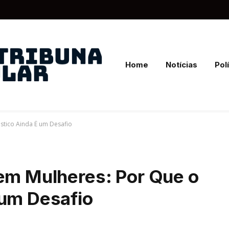
Home
Notícias
Polí
stico Ainda É um Desafio
 em Mulheres: Por Que o
 um Desafio