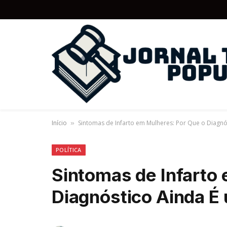
Início
Sintomas de Infarto em Mulheres: Por Que o Diagnó
»
POLÍTICA
Sintomas de Infarto
Diagnóstico Ainda É