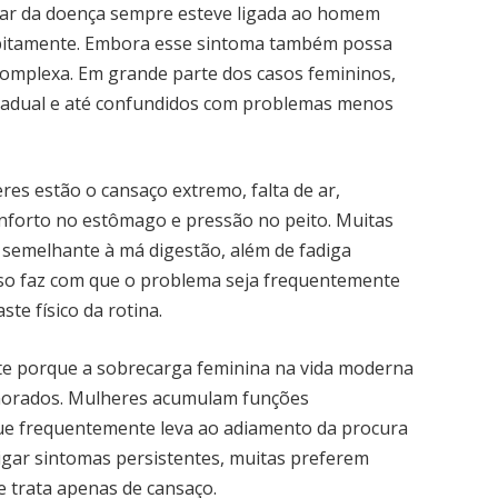
lar da doença sempre esteve ligada ao homem
subitamente. Embora esse sintoma também possa
 complexa. Em grande parte dos casos femininos,
gradual e até confundidos com problemas menos
es estão o cansaço extremo, falta de ar,
onforto no estômago e pressão no peito. Muitas
semelhante à má digestão, além de fadiga
Isso faz com que o problema seja frequentemente
te físico da rotina.
nte porque a sobrecarga feminina na vida moderna
ignorados. Mulheres acumulam funções
 que frequentemente leva ao adiamento da procura
igar sintomas persistentes, muitas preferem
e trata apenas de cansaço.