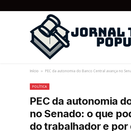
Início
PEC da autonomia do Banco Central avança no Sen
»
POLÍTICA
PEC da autonomia do
no Senado: o que po
do trabalhador e por