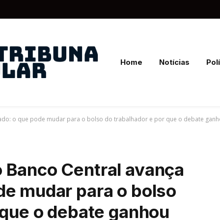
Home
Notícias
Polí
ado: o que pode mudar para o bolso do trabalhador e por que o debate ganh
 Banco Central avança
de mudar para o bolso
 que o debate ganhou