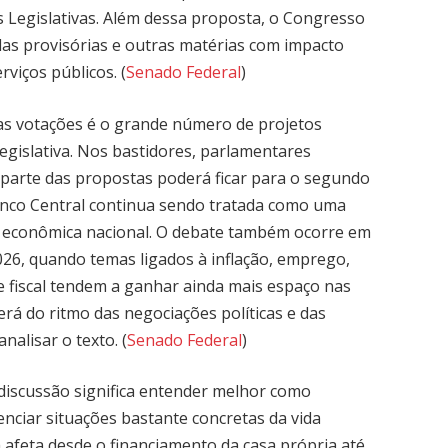
s Legislativas. Além dessa proposta, o Congresso
das provisórias e outras matérias com impacto
viços públicos. (
Senado Federal
)
as votações é o grande número de projetos
legislativa. Nos bastidores, parlamentares
parte das propostas poderá ficar para o segundo
anco Central continua sendo tratada como uma
a econômica nacional. O debate também ocorre em
2026, quando temas ligados à inflação, emprego,
 fiscal tendem a ganhar ainda mais espaço nas
á do ritmo das negociações políticas e das
alisar o texto. (
Senado Federal
)
iscussão significa entender melhor como
nciar situações bastante concretas da vida
ia afeta desde o financiamento da casa própria até