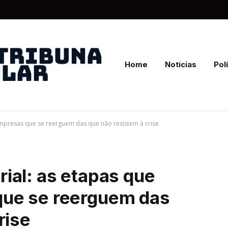
Home
Notícias
Polí
presas que se reerguem das que não resistem à crise
ial: as etapas que
ue se reerguem das
rise