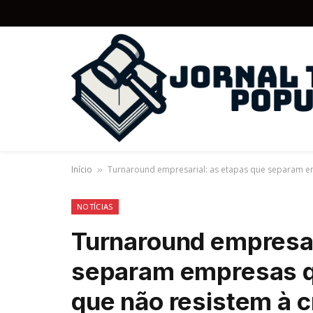
Início
Turnaround empresarial: as etapas que separam em
»
NOTÍCIAS
Turnaround empresar
separam empresas q
que não resistem à c