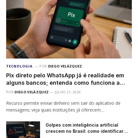
TECNOLOGIA
POR
DIEGO VELÁZQUEZ
Pix direto pelo WhatsApp já é realidade em
alguns bancos; entenda como funciona a
novidade
POR
DIEGO VELÁZQUEZ
JULHO 21, 2026
Recurso permite enviar dinheiro sem sair do aplicativo de
mensagens; veja quais instituições já oferecem…
Golpes com inteligência artificial
crescem no Brasil: como identificar
sites falsos antes de perder dinheiro