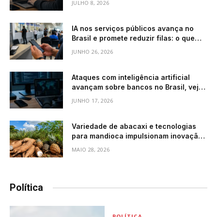
JULHO 8, 2026
IA nos serviços públicos avança no
Brasil e promete reduzir filas: o que
muda para quem usa atendimento do
JUNHO 26, 2026
governo
Ataques com inteligência artificial
avançam sobre bancos no Brasil, veja
como isso afeta o seu dinheiro
JUNHO 17, 2026
Variedade de abacaxi e tecnologias
para mandioca impulsionam inovação
no agronegócio brasileiro
MAIO 28, 2026
Política
POLÍTICA