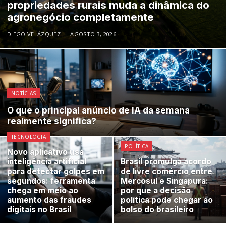
propriedades rurais muda a dinâmica do
agronegócio completamente
DIEGO VELÁZQUEZ
AGOSTO 3, 2026
NOTÍCIAS
O que o principal anúncio de IA da semana
realmente significa?
TECNOLOGIA
POLÍTICA
Novo aplicativo usa
inteligência artificial
Brasil promulga acordo
para detectar golpes em
de livre comércio entre
segundos: ferramenta
Mercosul e Singapura:
chega em meio ao
por que a decisão
aumento das fraudes
política pode chegar ao
digitais no Brasil
bolso do brasileiro