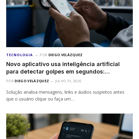
TECNOLOGIA
POR
DIEGO VELÁZQUEZ
Novo aplicativo usa inteligência artificial
para detectar golpes em segundos:
ferramenta chega em meio ao aumento das
POR
DIEGO VELÁZQUEZ
JULHO 31, 2026
fraudes digitais no Brasil
Solução analisa mensagens, links e áudios suspeitos antes
que o usuário clique ou faça um…