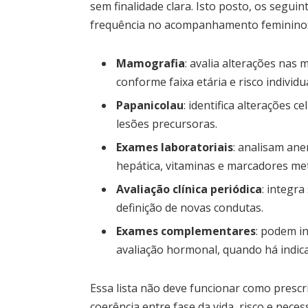
sem finalidade clara. Isto posto, os seg
frequência no acompanhamento feminino
Mamografia
: avalia alterações nas
conforme faixa etária e risco individua
Papanicolau
: identifica alterações 
lesões precursoras.
Exames laboratoriais
: analisam ane
hepática, vitaminas e marcadores met
Avaliação clínica periódica
: integra
definição de novas condutas.
Exames complementares
: podem i
avaliação hormonal, quando há indic
Essa lista não deve funcionar como prescri
coerência entre fase da vida, risco e nece