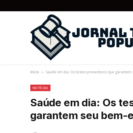
Início
Saúde em dia: Os testes preventivos que garantem
»
NOTÍCIAS
Saúde em dia: Os te
garantem seu bem-e