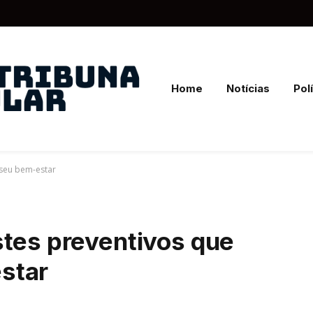
Home
Notícias
Polí
 seu bem-estar
stes preventivos que
star