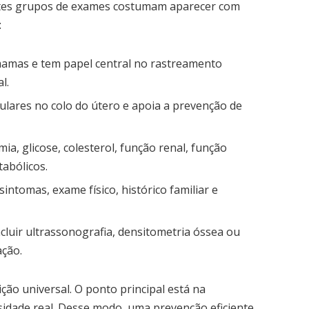
uintes grupos de exames costumam aparecer com
:
 mamas e tem papel central no rastreamento
l.
celulares no colo do útero e apoia a prevenção de
mia, glicose, colesterol, função renal, função
abólicos.
 sintomas, exame físico, histórico familiar e
ncluir ultrassonografia, densitometria óssea ou
ação.
ção universal. O ponto principal está na
ssidade real. Desse modo, uma prevenção eficiente