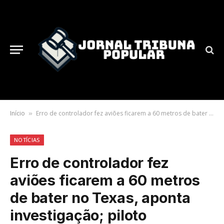
Início
Erro de controlador fez aviões ficarem a 60 metros de bater no Texas, aponta investigação; piloto arremeteu e evitou catástrofe
»
NOTÍCIAS
Erro de controlador fez
aviões ficarem a 60 metros
de bater no Texas, aponta
investigação; piloto