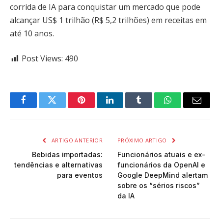
corrida de IA para conquistar um mercado que pode
alcançar US$ 1 trilhão (R$ 5,2 trilhões) em receitas em
até 10 anos.
Post Views:
490
Facebook
Twitter
Pinterest
LinkedIn
Tumblr
WhatsApp
Email
ARTIGO ANTERIOR
PRÓXIMO ARTIGO
Bebidas importadas:
Funcionários atuais e ex-
tendências e alternativas
funcionários da OpenAI e
para eventos
Google DeepMind alertam
sobre os “sérios riscos”
da IA