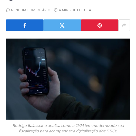
NENHUM COMENTÁRIO
4 MINS DE LEITURA
Rodrigo Balassiano analisa como a CVM tem modernizado sua
fiscalização para acompanhar a digitalização dos FIDCs.