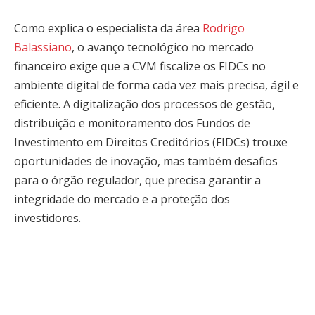
Como explica o especialista da área
Rodrigo
Balassiano
, o avanço tecnológico no mercado
financeiro exige que a CVM fiscalize os FIDCs no
ambiente digital de forma cada vez mais precisa, ágil e
eficiente. A digitalização dos processos de gestão,
distribuição e monitoramento dos Fundos de
Investimento em Direitos Creditórios (FIDCs) trouxe
oportunidades de inovação, mas também desafios
para o órgão regulador, que precisa garantir a
integridade do mercado e a proteção dos
investidores.
Quer saber como a CVM está acompanhando a
revolução digital no mercado financeiro? Continue a
leitura e veja como a fiscalização dos FIDCs evolui para
manter a confiança e a segurança em tempos cada vez