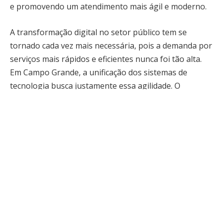
e promovendo um atendimento mais ágil e moderno.
A transformação digital no setor público tem se
tornado cada vez mais necessária, pois a demanda por
serviços mais rápidos e eficientes nunca foi tão alta.
Em Campo Grande, a unificação dos sistemas de
tecnologia busca justamente essa agilidade. O
objetivo é criar uma plataforma única que possa
centralizar todos os serviços oferecidos pela
Prefeitura, permitindo que os cidadãos acessem
diversos serviços de forma simplificada, sem a
necessidade de deslocamentos ou longas esperas.
Além disso, a implementação da tecnologia no setor
público permite um maior controle e monitoramento
das atividades governamentais, o que pode resultar
em uma administração pública mais transparente e