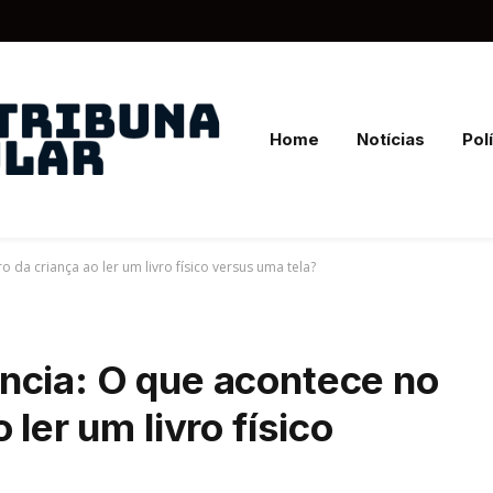
Home
Notícias
Polí
da criança ao ler um livro físico versus uma tela?
ncia: O que acontece no
 ler um livro físico