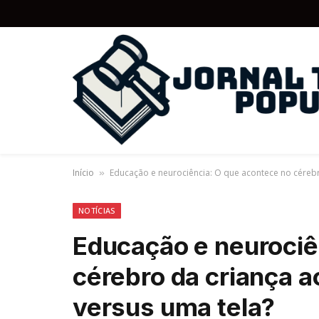
Início
Educação e neurociência: O que acontece no cérebro 
»
NOTÍCIAS
Educação e neurociê
cérebro da criança ao
versus uma tela?