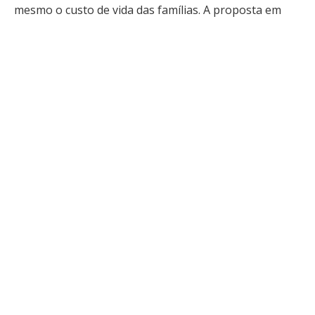
mesmo o custo de vida das famílias. A proposta em
análise no Senado amplia a autonomia financeira e
orçamentária da instituição, provocando um intenso
debate entre governo, oposição, economistas e
representantes do mercado financeiro. Enquanto
defensores afirmam que a medida fortalece a
capacidade técnica do órgão, críticos alertam para
riscos relacionados ao controle democrático e à
fiscalização dos recursos públicos. Para o cidadão
comum, a principal dúvida é simples: afinal, essa
mudança pode alterar a economia do país e o próprio
bolso do trabalhador?
O que a PEC da autonomia do
Banco Central pretende mudar