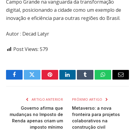
Campo Grande na vanguarda da transformação
digital, posicionando a cidade como um exemplo de
inovação e eficiência para outras regiões do Brasil.
Autor : Decad Latyr
Post Views:
579
Facebook
Twitter
Pinterest
LinkedIn
Tumblr
WhatsApp
Email
ARTIGO ANTERIOR
PRÓXIMO ARTIGO
Governo afirma que
Metaverso: a nova
mudanças no Imposto de
fronteira para projetos
Renda apenas criam um
colaborativos na
imposto mínimo
construção civil