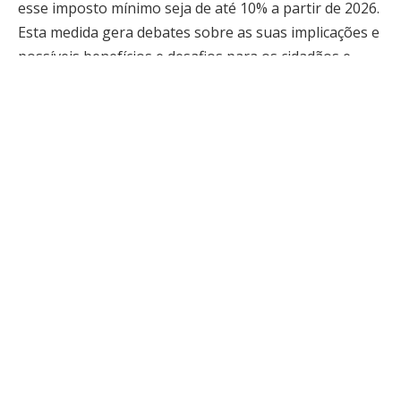
esse imposto mínimo seja de até 10% a partir de 2026.
Esta medida gera debates sobre as suas implicações e
possíveis benefícios e desafios para os cidadãos e
para a economia como um todo.
A criação de um imposto mínimo está sendo vista
como uma tentativa do governo de equilibrar a
balança fiscal e garantir que todos os contribuintes,
independentemente de sua faixa de renda,
contribuam de alguma forma para o financiamento
das necessidades do país. A ideia central dessa
proposta é a de que aqueles que hoje estão fora da
obrigatoriedade do pagamento de impostos possam,
de alguma maneira, participar desse processo.
Contudo, esse tipo de mudança pode ser entendido de
maneiras diferentes dependendo do ponto de vista de
cada parte envolvida.