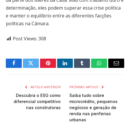
da parte dos líderes da Casa. Mas com trabalho duro e
determinação, eles podem superar essa crise política
e manter o equilíbrio entre as diferentes facções
políticas na Câmara.
Post Views:
308
Facebook
Twitter
Pinterest
LinkedIn
Tumblr
WhatsApp
Email
ARTIGO ANTERIOR
PRÓXIMO ARTIGO
Descubra o ESG como
Saiba tudo sobre
diferencial competitivo
microcrédito, pequenos
nas construtoras
negócios e geração de
renda nas periferias
urbanas