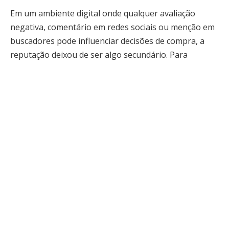
Em um ambiente digital onde qualquer avaliação
negativa, comentário em redes sociais ou menção em
buscadores pode influenciar decisões de compra, a
reputação deixou de ser algo secundário. Para
microempresas e negócios locais, o impacto pode ser
ainda maior: um único ruído mal resolvido pode
comprometer o crescimento ou afastar novos clientes.
Por que a reputação importa
desde o primeiro clique
A jornada de compra atual começa no Google. Quando
um consumidor busca o nome de uma empresa e
encontra críticas, notas baixas ou conteúdos antigos
mal contextualizados, o impacto é imediato. Mesmo
que o serviço seja excelente, a primeira impressão