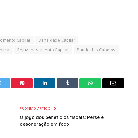
cimento Capilar
Densidade Capilar
shima
Rejuvenescimento Capilar
Saúde dos Cabelos
Twitter
Pinterest
LinkedIn
Tumblr
WhatsApp
Email
PRÓXIMO ARTIGO
O jogo dos benefícios fiscais: Perse e
desoneração em foco