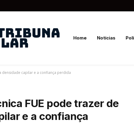
Home
Notícias
Polí
a densidade capilar e a confiança perdida
nica FUE pode trazer de
ilar e a confiança