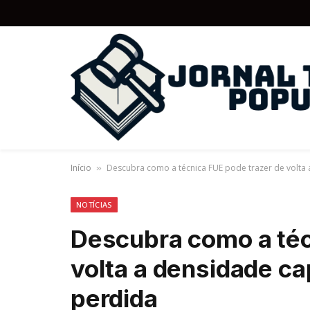
Início
Descubra como a técnica FUE pode trazer de volta 
»
NOTÍCIAS
Descubra como a téc
volta a densidade cap
perdida