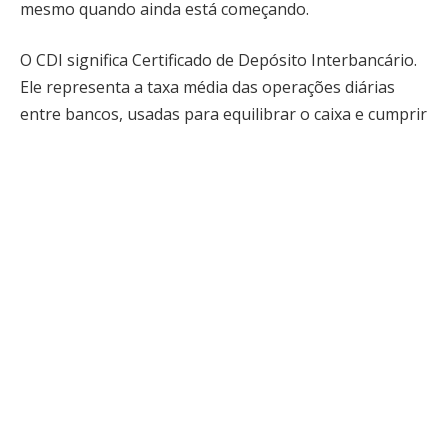
mesmo quando ainda está começando.
O CDI significa Certificado de Depósito Interbancário.
Ele representa a taxa média das operações diárias
entre bancos, usadas para equilibrar o caixa e cumprir
exigências do Banco Central. Conforme Andrey de
Oliveira Pontes, embora seja uma taxa entre
instituições financeiras, o CDI influencia diretamente
quem investe porque serve como base de cálculo para
boa parte da renda fixa, como CDBs, LCIs, LCAs e
fundos DI. Assim, mesmo sem perceber, o investidor
acompanha o CDI sempre que analisa a rentabilidade
desses produtos.