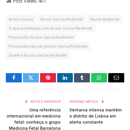
Post Views:
401
Bruno Garcia
Bruno Garcia Redondo
Bruno Redondo
O que aconteceu com Bruno Garcia Redondo
Procurador Bruno Garcia Redondo
Procurador da uerj Bruno Garcia Redondo
Quem é Bruno Garcia Redondo
Facebook
Twitter
Pinterest
LinkedIn
Tumblr
WhatsApp
Email
ARTIGO ANTERIOR
PRÓXIMO ARTIGO
Uma referência
Ventania intensa mantém
internacional em medicina
o distrito de Lisboa em
fetal: conheça o grupo
alerta constante
Medicina Fetal Barcelona