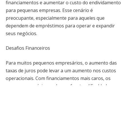
financiamentos e aumentar o custo do endividamento
para pequenas empresas. Esse cenário é
preocupante, especialmente para aqueles que
dependem de empréstimos para operar e expandir
seus negócios.
Desafios Financeiros
Para muitos pequenos empresários, o aumento das
taxas de juros pode levar a um aumento nos custos
operacionais. Com financiamentos mais caros, os
pequenos negócios podem enfrentar dificuldades em
manter suas operações, investir em novos projetos
ou até mesmo em pagar dívidas existentes. Esse
aumento nos custos pode impactar diretamente a
sustentabilidade e o crescimento dessas empresas.