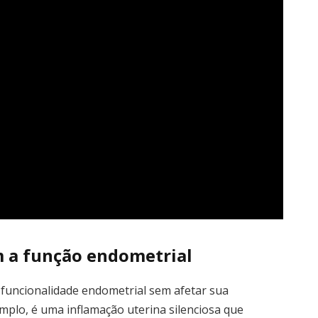
 a função endometrial
a funcionalidade endometrial sem afetar sua
mplo, é uma inflamação uterina silenciosa que