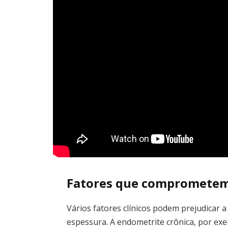
Fatores que comprometem
Vários fatores clínicos podem prejudicar 
espessura. A endometrite crônica, por exe