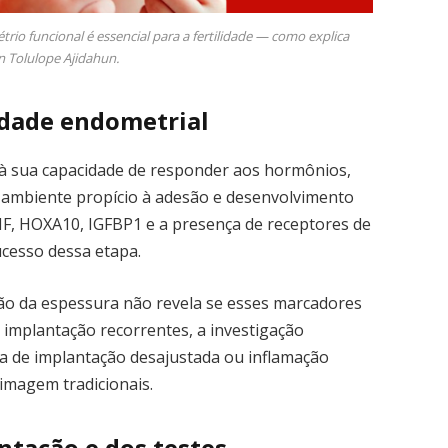
o funcional é essencial para a fertilidade — como explica
 Tolulope Ajidahun.
idade endometrial
 à sua capacidade de responder aos hormônios,
 ambiente propício à adesão e desenvolvimento
F, HOXA10, IGFBP1 e a presença de receptores de
cesso dessa etapa.
ão da espessura não revela se esses marcadores
e implantação recorrentes, a investigação
a de implantação desajustada ou inflamação
imagem tradicionais.
ntação e dos testes