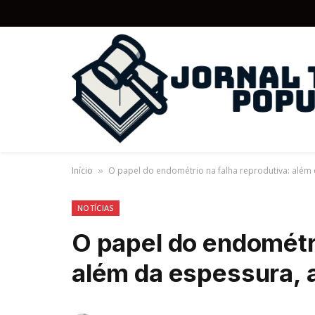
Início
O papel do endométrio na falha reprodutiva: além 
»
NOTÍCIAS
O papel do endométri
além da espessura, 