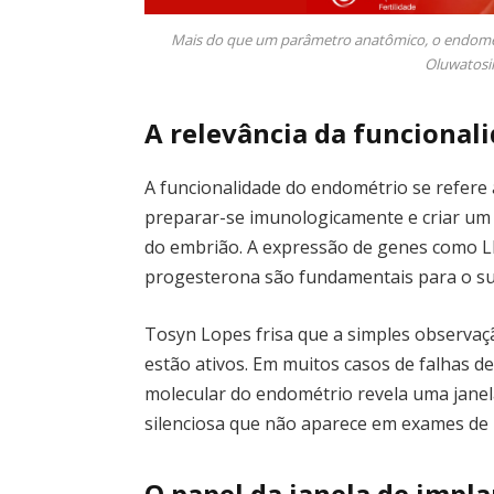
Mais do que um parâmetro anatômico, o endométri
Oluwatosin
A relevância da funcional
A funcionalidade do endométrio se refere
preparar-se imunologicamente e criar um
do embrião. A expressão de genes como LI
progesterona são fundamentais para o su
Tosyn Lopes frisa que a simples observaç
estão ativos. Em muitos casos de falhas d
molecular do endométrio revela uma janel
silenciosa que não aparece em exames de 
O papel da janela de impla