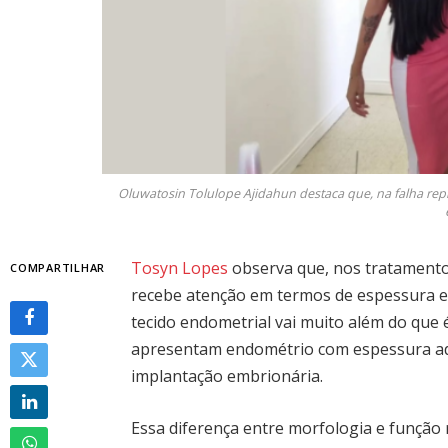
Oluwatosin Tolulope Ajidahun destaca que, na falha rep
Tosyn Lopes
observa que, nos tratamento
COMPARTILHAR
recebe atenção em termos de espessura e 
tecido endometrial vai muito além do que é
apresentam endométrio com espessura ad
implantação embrionária.
Essa diferença entre morfologia e função 