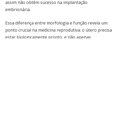
assim não obtêm sucesso na implantação
embrionária.
Essa diferença entre morfologia e função revela um
ponto crucial na medicina reprodutiva: o útero precisa
estar biologicamente pronto, e não apenas
visualmente favorável. A implantação depende da
interação precisa entre o embrião e o endométrio
durante a chamada janela de implantação, o que
envolve comunicação hormonal, imunológica e
genética altamente coordenada.
Endométrio e falha reprodutiva: a
espessura ideal não garante
sucesso na implantação