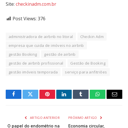
Site:
checkinadm.com.br
Post Views:
376
administradora de airbnb no litoral
Checkin Adm
empresa que cuida de imóveis no airbnb
gestão Booking
gestão de airbnb
gestão de airbnb profissional
Gestão de Booking
gestão imóveis temporada
serviço para anfitriões
Facebook
Twitter
Pinterest
LinkedIn
Tumblr
WhatsApp
Email
ARTIGO ANTERIOR
PRÓXIMO ARTIGO
O papel do endométrio na
Economia circular,