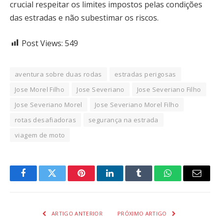
crucial respeitar os limites impostos pelas condições
das estradas e não subestimar os riscos.
Post Views:
549
aventura sobre duas rodas
estradas perigosas
Jose Morel Filho
Jose Severiano
Jose Severiano Filho
Jose Severiano Morel
Jose Severiano Morel Filho
rotas desafiadoras
segurança na estrada
viagem de moto
Facebook
Twitter
Pinterest
LinkedIn
Tumblr
WhatsApp
Email
ARTIGO ANTERIOR
PRÓXIMO ARTIGO