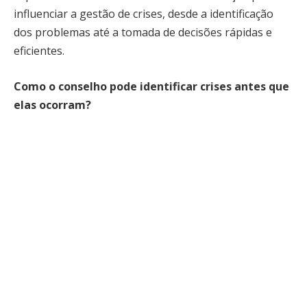
influenciar a gestão de crises, desde a identificação
dos problemas até a tomada de decisões rápidas e
eficientes.
Como o conselho pode identificar crises antes que
elas ocorram?
Uma das principais funções de um conselho de
administração eficiente é a identificação precoce de
riscos e potenciais crises. Isso envolve manter um
olhar atento às mudanças no mercado, monitorar o
desempenho da empresa e questionar regularmente
a gestão sobre possíveis vulnerabilidades. Conselhos
que adotam uma postura ativa na análise de riscos
conseguem agir antes que os problemas se tornem
grandes demais.