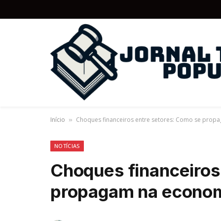
Início
Choques financeiros entre setores: Como se prop
»
NOTÍCIAS
Choques financeiros
propagam na econo