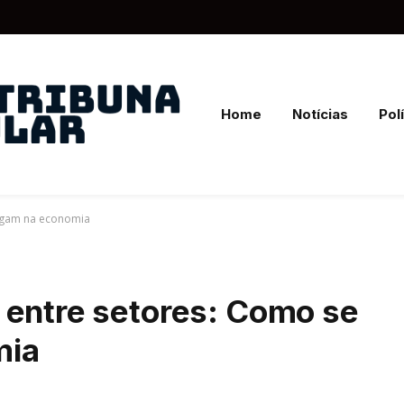
Home
Notícias
Polí
agam na economia
 entre setores: Como se
mia