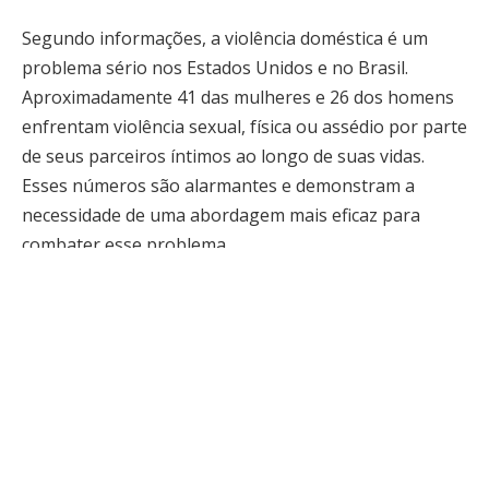
Segundo informações, a violência doméstica é um
problema sério nos Estados Unidos e no Brasil.
Aproximadamente 41 das mulheres e 26 dos homens
enfrentam violência sexual, física ou assédio por parte
de seus parceiros íntimos ao longo de suas vidas.
Esses números são alarmantes e demonstram a
necessidade de uma abordagem mais eficaz para
combater esse problema.
Trump minimizou a violência doméstica durante o seu
discurso, afirmando que os homens podem ter
“pequenas brigas” com suas esposas sem que isso
seja considerado um crime. Sua declaração gerou
risadas entre o público presente, mas também gerou
críticas de muitos setores da sociedade. Muitas
pessoas consideram a violência doméstica um