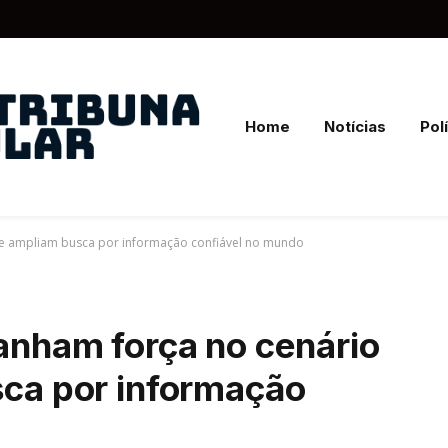
Home
Notícias
Polí
al e ampliam busca por informação confiável no mundo
ganham força no cenário
sca por informação