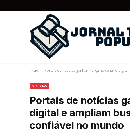
Início
Portais de notícias ganham força no cenário digit
»
NOTÍCIAS
Portais de notícias 
digital e ampliam bu
confiável no mundo