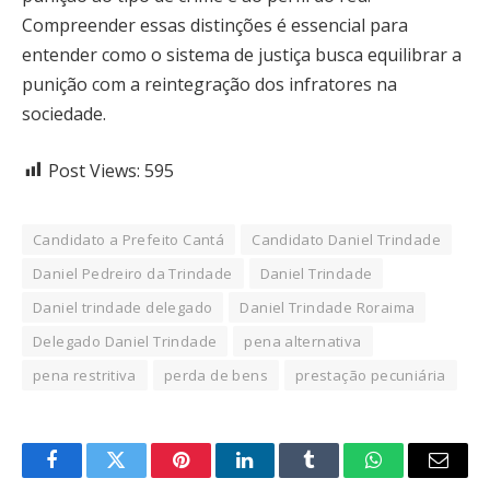
Compreender essas distinções é essencial para
entender como o sistema de justiça busca equilibrar a
punição com a reintegração dos infratores na
sociedade.
Post Views:
595
Candidato a Prefeito Cantá
Candidato Daniel Trindade
Daniel Pedreiro da Trindade
Daniel Trindade
Daniel trindade delegado
Daniel Trindade Roraima
Delegado Daniel Trindade
pena alternativa
pena restritiva
perda de bens
prestação pecuniária
Facebook
Twitter
Pinterest
LinkedIn
Tumblr
WhatsApp
Email