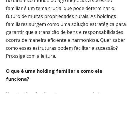
no dinâmico mundo do agronegócio, a sucessão
familiar é um tema crucial que pode determinar o
futuro de muitas propriedades rurais. As holdings
familiares surgem como uma solução estratégica para
garantir que a transição de bens e responsabilidades
ocorra de maneira eficiente e harmoniosa. Quer saber
como essas estruturas podem facilitar a sucessão?
Prossiga com a leitura.
O que é uma holding familiar e como ela
funciona?
Uma holding familiar é uma empresa criada para
administrar e controlar os ativos de uma família. No
contexto do agronegócio, essa estrutura permite a
centralização de bens, como propriedades rurais,
maquinários e investimentos. Ao reunir esses ativos