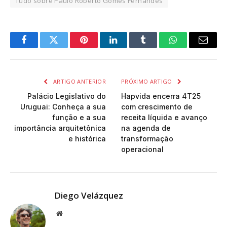
Tudo sobre Paulo Roberto Gomes Fernandes
Facebook
Twitter
Pinterest
LinkedIn
Tumblr
WhatsApp
Email
ARTIGO ANTERIOR
PRÓXIMO ARTIGO
Palácio Legislativo do
Hapvida encerra 4T25
Uruguai: Conheça a sua
com crescimento de
função e a sua
receita líquida e avanço
importância arquitetônica
na agenda de
e histórica
transformação
operacional
Diego Velázquez
Website