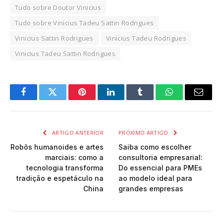
Tudo sobre Doutor Vinicius
Tudo sobre Vinicius Tadeu Sattin Rodrigues
Vinicius Sattin Rodrigues
Vinicius Tadeu Rodrigues
Vinicius Tadeu Sattin Rodrigues
Facebook
Twitter
Pinterest
LinkedIn
Tumblr
WhatsApp
Email
ARTIGO ANTERIOR
PRÓXIMO ARTIGO
Robôs humanoides e artes
Saiba como escolher
marciais: como a
consultoria empresarial:
tecnologia transforma
Do essencial para PMEs
tradição e espetáculo na
ao modelo ideal para
China
grandes empresas