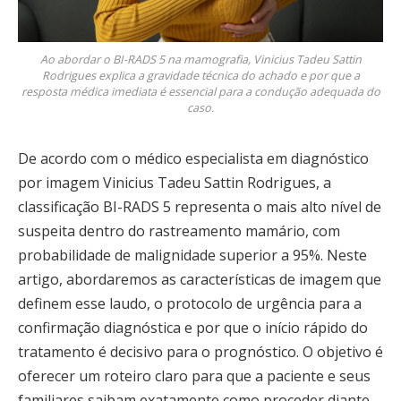
Ao abordar o BI-RADS 5 na mamografia, Vinicius Tadeu Sattin
Rodrigues explica a gravidade técnica do achado e por que a
resposta médica imediata é essencial para a condução adequada do
caso.
De acordo com o médico especialista em diagnóstico
por imagem Vinicius Tadeu Sattin Rodrigues, a
classificação BI-RADS 5 representa o mais alto nível de
suspeita dentro do rastreamento mamário, com
probabilidade de malignidade superior a 95%. Neste
artigo, abordaremos as características de imagem que
definem esse laudo, o protocolo de urgência para a
confirmação diagnóstica e por que o início rápido do
tratamento é decisivo para o prognóstico. O objetivo é
oferecer um roteiro claro para que a paciente e seus
familiares saibam exatamente como proceder diante