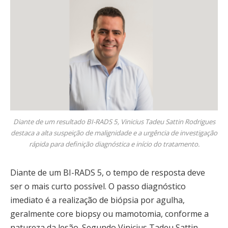
Diante de um resultado BI-RADS 5, Vinicius Tadeu Sattin Rodrigues
destaca a alta suspeição de malignidade e a urgência de investigação
rápida para definição diagnóstica e início do tratamento.
Diante de um BI-RADS 5, o tempo de resposta deve
ser o mais curto possível. O passo diagnóstico
imediato é a realização de biópsia por agulha,
geralmente core biopsy ou mamotomia, conforme a
natureza da lesão. Segundo Vinicius Tadeu Sattin