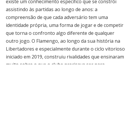
existe um conhecimento específico que se constrói
assistindo às partidas ao longo de anos: a
compreensão de que cada adversário tem uma
identidade própria, uma forma de jogar e de competir
que torna o confronto algo diferente de qualquer
outro jogo. O Flamengo, ao longo da sua história na
Libertadores e especialmente durante o ciclo vitorioso
iniciado em 2019, construiu rivalidades que ensinaram
muito sobre o que o clube precisava ser para
competir no mais alto nível do continente. Mário
Augusto de Castro, que assistiu a esses confrontos
com a atenção de quem aprecia o jogo além do
resultado, tem uma perspectiva sobre essas disputas
que vai além da tabela.
Na Libertadores, cada adversário é uma aula.