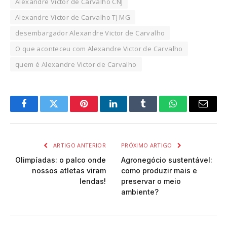
Alexandre Victor de Carvalho CNJ
Alexandre Victor de Carvalho TJ MG
desembargador Alexandre Victor de Carvalho
O que aconteceu com Alexandre Victor de Carvalho
quem é Alexandre Victor de Carvalho
Facebook
Twitter
Pinterest
LinkedIn
Tumblr
WhatsApp
Email
ARTIGO ANTERIOR
PRÓXIMO ARTIGO
Olimpíadas: o palco onde
Agronegócio sustentável:
nossos atletas viram
como produzir mais e
lendas!
preservar o meio
ambiente?