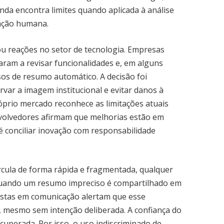
inda encontra limites quando aplicada à análise
iação humana.
 reações no setor de tecnologia. Empresas
ram a revisar funcionalidades e, em alguns
os de resumo automático. A decisão foi
var a imagem institucional e evitar danos à
óprio mercado reconhece as limitações atuais
volvedores afirmam que melhorias estão em
é conciliar inovação com responsabilidade
rcula de forma rápida e fragmentada, qualquer
 Quando um resumo impreciso é compartilhado em
alistas em comunicação alertam que esse
 mesmo sem intenção deliberada. A confiança do
recuperada. Por isso, o uso indiscriminado de