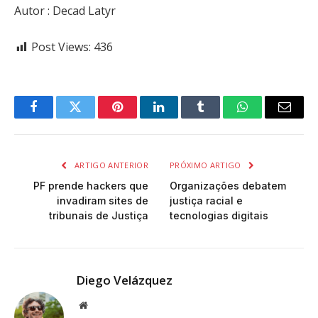
Autor : Decad Latyr
Post Views:
436
Facebook
Twitter
Pinterest
LinkedIn
Tumblr
WhatsApp
Email
ARTIGO ANTERIOR
PRÓXIMO ARTIGO
PF prende hackers que
Organizações debatem
invadiram sites de
justiça racial e
tribunais de Justiça
tecnologias digitais
Diego Velázquez
Website