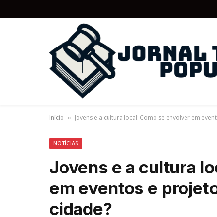
Início
Jovens e a cultura local: Como se envolver em event
»
NOTÍCIAS
Jovens e a cultura l
em eventos e projeto
cidade?