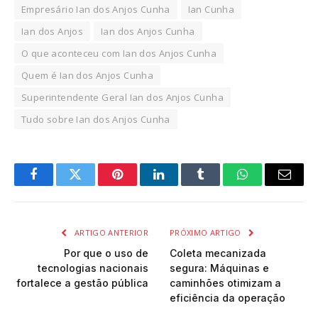
Empresário Ian dos Anjos Cunha
Ian Cunha
Ian dos Anjos
Ian dos Anjos Cunha
O que aconteceu com Ian dos Anjos Cunha
Quem é Ian dos Anjos Cunha
Superintendente Geral Ian dos Anjos Cunha
Tudo sobre Ian dos Anjos Cunha
Facebook
Twitter
Pinterest
LinkedIn
Tumblr
WhatsApp
Email
ARTIGO ANTERIOR
PRÓXIMO ARTIGO
Por que o uso de
Coleta mecanizada
tecnologias nacionais
segura: Máquinas e
fortalece a gestão pública
caminhões otimizam a
eficiência da operação