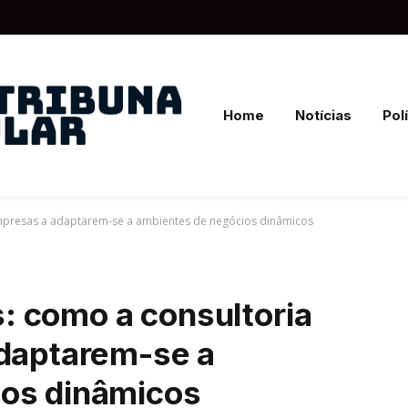
Home
Notícias
Polí
empresas a adaptarem-se a ambientes de negócios dinâmicos
 como a consultoria
adaptarem-se a
ios dinâmicos