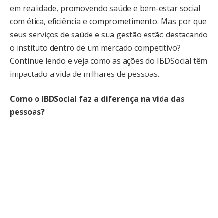
em realidade, promovendo saúde e bem-estar social
com ética, eficiência e comprometimento. Mas por que
seus serviços de saúde e sua gestão estão destacando
o instituto dentro de um mercado competitivo?
Continue lendo e veja como as ações do IBDSocial têm
impactado a vida de milhares de pessoas.
Como o IBDSocial faz a diferença na vida das
pessoas?
Diferentemente de outros institutos que atuam no
setor, o IBDSocial não presta somente serviços
básicos de saúde, apostando também na dignidade e
inclusão. O instituto atua em hospitais, UPAs e SAMU
até postos de saúde e ações de vigilância sanitária e
epidemiológica, se adaptando às diversas
necessidades da população. Com essa abordagem é