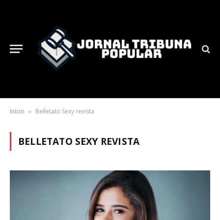
Início
Belletato Sexy revista
»
BELLETATO SEXY REVISTA