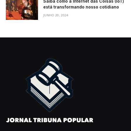
Saiba como a Internet das Coisas (IoT)
está transformando nosso cotidiano
JUNHO 20, 2024