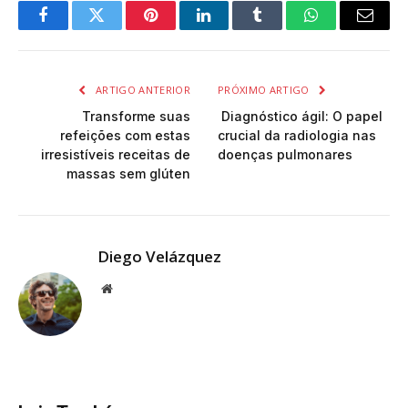
Facebook
Twitter
Pinterest
LinkedIn
Tumblr
WhatsApp
Email
ARTIGO ANTERIOR
PRÓXIMO ARTIGO
Transforme suas
Diagnóstico ágil: O papel
refeições com estas
crucial da radiologia nas
irresistíveis receitas de
doenças pulmonares
massas sem glúten
Diego Velázquez
Website