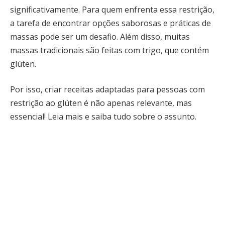
significativamente. Para quem enfrenta essa restrição,
a tarefa de encontrar opções saborosas e práticas de
massas pode ser um desafio. Além disso, muitas
massas tradicionais são feitas com trigo, que contém
glúten.
Por isso, criar receitas adaptadas para pessoas com
restrição ao glúten é não apenas relevante, mas
essencial! Leia mais e saiba tudo sobre o assunto.
Quais receitas de massas sem glúten são fáceis
de preparar em casa?
Uma receita simples e deliciosa é a de macarrão de
arroz caseiro, que combina farinha de arroz, água e
um pouco de sal. Para prepará-lo, basta misturar os
ingredientes, sovar até obter uma massa homogênea