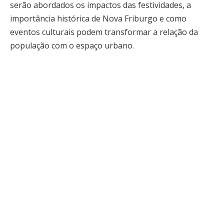
serão abordados os impactos das festividades, a
importância histórica de Nova Friburgo e como
eventos culturais podem transformar a relação da
população com o espaço urbano.
Nova Friburgo é reconhecida por sua forte influência
europeia, pelo clima ameno e pelas paisagens
naturais que atraem turistas durante todo o ano.
Entretanto, o aniversário da cidade amplia ainda mais
esse potencial, porque cria uma oportunidade
estratégica para destacar tradições locais,
gastronomia, música, lazer e manifestações artísticas
que ajudam a consolidar o município como um dos
principais destinos turísticos da Região Serrana.
A programação dos 208 anos aposta justamente
nessa diversidade. Em vez de concentrar as