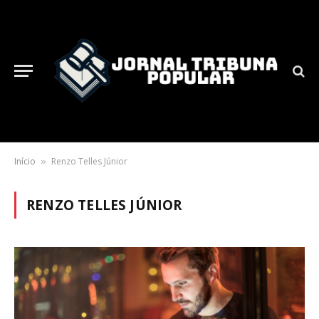
Início
Renzo Telles Júnior
»
RENZO TELLES JÚNIOR