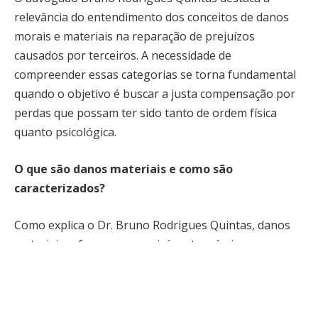
relevância do entendimento dos conceitos de danos
morais e materiais na reparação de prejuízos
causados por terceiros. A necessidade de
compreender essas categorias se torna fundamental
quando o objetivo é buscar a justa compensação por
perdas que possam ter sido tanto de ordem física
quanto psicológica.
O que são danos materiais e como são
caracterizados?
Como explica o Dr. Bruno Rodrigues Quintas, danos
materiais referem-se a prejuízos tangíveis, como a
destruição de bens ou danos em propriedades e
veículos. A reparação busca compensar esses
prejuízos econômicos de forma objetiva, com base em